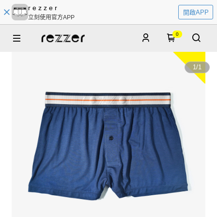
r e z z e r
開啟APP
立刻使用官方APP
0
1
/
1