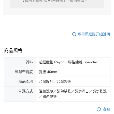
顯示電腦版詳細說明
商品規格
質料
超細纖維 Rayon／彈性纖維 Spandex
鬆緊帶寬度
寬版 40mm
商品產地
台灣設計／台灣製造
洗滌方式
溫和洗滌／請勿烘乾／請勿漂白／請勿乾洗
／請勿熨燙
客服