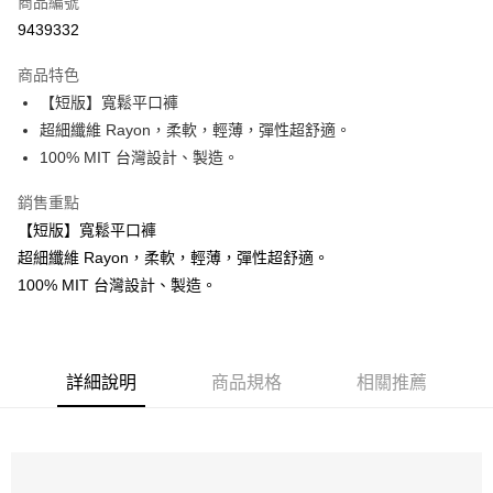
商品編號
超商取貨付款
9439332
Apple Pay
商品特色
ATM付款
【短版】寬鬆平口褲
超細纖維 Rayon，柔軟，輕薄，彈性超舒適。
運送方式
100% MIT 台灣設計、製造。
全家 取貨付款 ▶️▶️較快到貨◀️◀️
銷售重點
每筆NT$60，滿NT$1,500(含以上)免運費
【短版】寬鬆平口褲
取貨核對 ▶ ▶證件姓名
超細纖維 Rayon，柔軟，輕薄，彈性超舒適。
100% MIT 台灣設計、製造。
每筆NT$60，滿NT$1,500(含以上)免運費
【 7-11 比較慢 】 會慢最多"3~4天"。建議選全家。
每筆NT$60，滿NT$1,500(含以上)免運費
詳細說明
商品規格
相關推薦
【 7-11 比較慢 】 會慢最多"3~4天" 建議選全家。
每筆NT$60，滿NT$1,500(含以上)免運費
假日不送貨 ( 六都市中心以外區域，請選超商，比宅配快很多 )