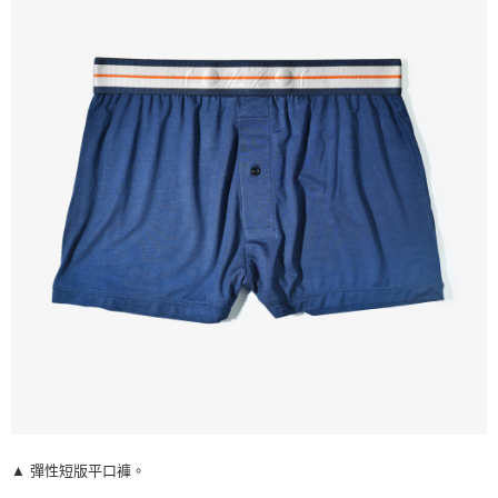
每筆NT$70，滿NT$1,500(含以上)免運費
海外宅配___(中國大陸 ▶ 加微信 boggychiu【支付寶】轉
查看運費
帳 )
▲ 彈性短版平口褲。