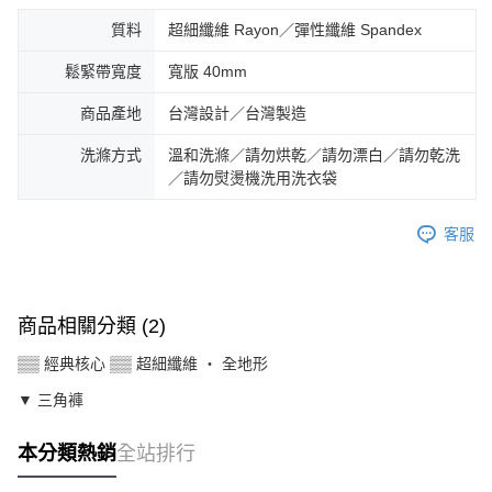
質料
超細纖維 Rayon／彈性纖維 Spandex
鬆緊帶寬度
寬版 40mm
商品產地
台灣設計／台灣製造
洗滌方式
溫和洗滌／請勿烘乾／請勿漂白／請勿乾洗
／請勿熨燙機洗用洗衣袋
客服
商品相關分類 (2)
▒▒ 經典核心 ▒▒ 超細纖維 ‧ 全地形
▼ 三角褲
本分類熱銷
全站排行