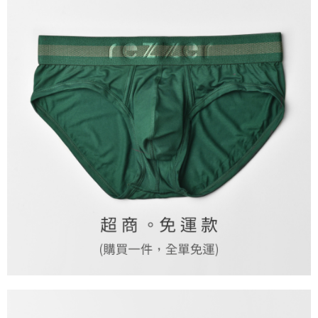
每筆NT$70，滿NT$1,500(含以上)免運費
海外宅配___(中國大陸 ▶ 加微信 boggychiu【支付寶】轉
查看運費
帳 )