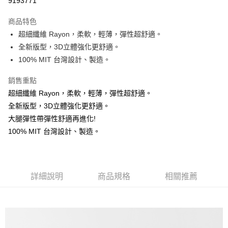
9193771
Apple Pay
商品特色
ATM付款
超細纖維 Rayon，柔軟，輕薄，彈性超舒適。
全新版型，3D立體強化更舒適。
運送方式
100% MIT 台灣設計、製造。
全家取貨付款
銷售重點
免運費
超細纖維 Rayon，柔軟，輕薄，彈性超舒適。
付款後全家取貨-▶️▶️較快到貨◀️◀️
全新版型，3D立體強化更舒適。
大腿彈性帶彈性舒適再進化!
免運費
100% MIT 台灣設計、製造。
【 7-11 比較慢 】 會慢最多 "3~4天" 建議選全家。
免運費
付款後 7-11 取貨【 7-11 比較慢 】 會慢最多"3~4天" 建議選
詳細說明
商品規格
相關推薦
全家。
免運費
假日不送貨 ( 六都市中心以外區域，請選超商，比宅配快很多 )