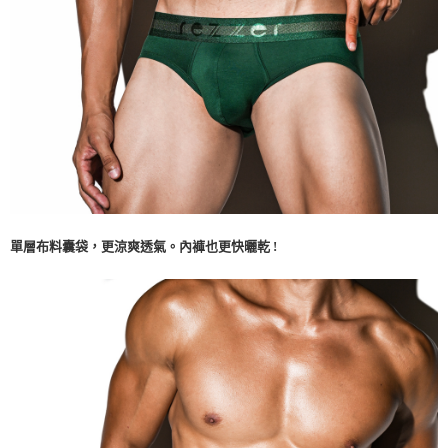
單層布料囊袋，更涼爽透氣。內褲也更快曬乾 !