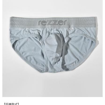
每筆NT$70，滿NT$1,500(含以上)免運費
海外宅配___(中國大陸 ▶ 加微信 boggychiu【支付寶】轉
查看運費
帳 )
【低腰款式】