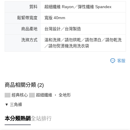
質料
超細纖維 Rayon／彈性纖維 Spandex
鬆緊帶寬度
寬版 40mm
商品產地
台灣設計／台灣製造
洗滌方式
溫和洗滌／請勿烘乾／請勿漂白／請勿乾洗
／請勿熨燙機洗用洗衣袋
客服
商品相關分類 (2)
▒▒ 經典核心 ▒▒ 超細纖維 ‧ 全地形
▼ 三角褲
本分類熱銷
全站排行