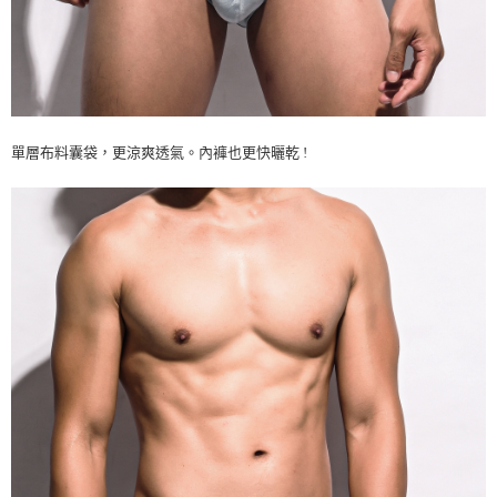
單層布料囊袋，更涼爽透氣。內褲也更快曬乾 !