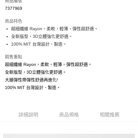
商品編號
超商取貨付款
7377969
Apple Pay
商品特色
ATM付款
超細纖維 Rayon，柔軟，輕薄，彈性超舒適。
全新版型，3D立體強化更舒適。
運送方式
100% MIT 台灣設計、製造。
全家 取貨付款 ▶️▶️較快到貨◀️◀️
銷售重點
每筆NT$60，滿NT$1,500(含以上)免運費
超細纖維 Rayon，柔軟，輕薄，彈性超舒適。
取貨核對 ▶ ▶證件姓名
全新版型，3D立體強化更舒適。
大腿彈性帶彈性舒適再進化!
每筆NT$60，滿NT$1,500(含以上)免運費
100% MIT 台灣設計、製造。
【 7-11 比較慢 】 會慢最多"3~4天"。建議選全家。
每筆NT$60，滿NT$1,500(含以上)免運費
【 7-11 比較慢 】 會慢最多"3~4天" 建議選全家。
詳細說明
商品規格
相關推薦
每筆NT$60，滿NT$1,500(含以上)免運費
假日不送貨 ( 六都市中心以外區域，請選超商，比宅配快很多 )