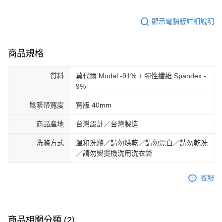
顯示電腦版詳細說明
商品規格
質料
莫代爾 Modal -91% + 彈性纖維 Spandex -
9%
鬆緊帶寬度
寬版 40mm
商品產地
台灣設計／台灣製造
洗滌方式
溫和洗滌／請勿烘乾／請勿漂白／請勿乾洗
／請勿熨燙機洗用洗衣袋
客服
商品相關分類 (2)