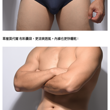
單層莫代爾 布料囊袋，更涼爽透氣。內褲也更快曬乾 !