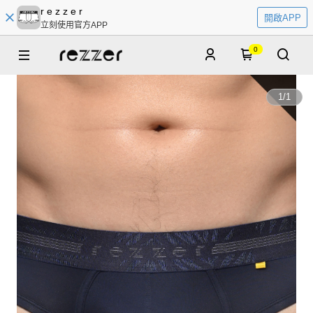
r e z z e r
開啟APP
立刻使用官方APP
0
1
/
1