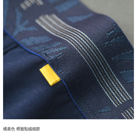
橘黃色 標籤點綴細節