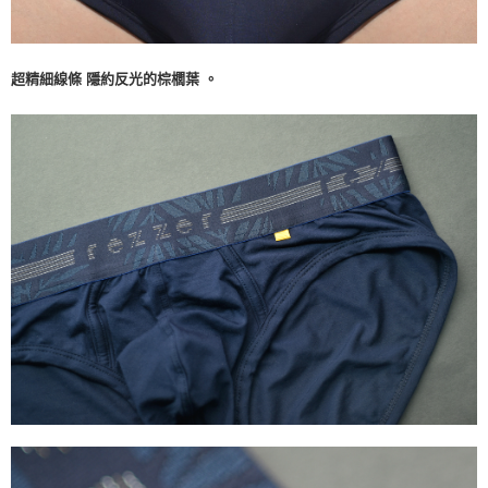
超精細線條 隱約反光的棕櫚葉 。