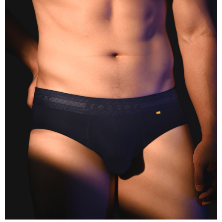
海外宅配___(中國大陸 ▶ 加微信 boggychiu【支付寶】轉
查看運費
帳 )