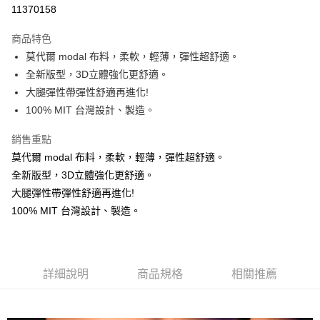
超商取貨付款
11370158
Apple Pay
商品特色
ATM付款
莫代爾 modal 布料，柔軟，輕薄，彈性超舒適。
全新版型，3D立體強化更舒適。
運送方式
大腿彈性帶彈性舒適再進化!
100% MIT 台灣設計、製造。
全家 取貨付款 ▶️▶️較快到貨◀️◀️
每筆NT$60，滿NT$1,500(含以上)免運費
銷售重點
取貨核對 ▶ ▶證件姓名
莫代爾 modal 布料，柔軟，輕薄，彈性超舒適。
全新版型，3D立體強化更舒適。
每筆NT$60，滿NT$1,500(含以上)免運費
大腿彈性帶彈性舒適再進化!
【 7-11 比較慢 】 會慢最多"3~4天"。建議選全家。
100% MIT 台灣設計、製造。
每筆NT$60，滿NT$1,500(含以上)免運費
【 7-11 比較慢 】 會慢最多"3~4天" 建議選全家。
每筆NT$60，滿NT$1,500(含以上)免運費
詳細說明
商品規格
相關推薦
假日不送貨 ( 六都市中心以外區域，請選超商，比宅配快很多 )
每筆NT$70，滿NT$1,500(含以上)免運費