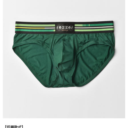
每筆NT$70，滿NT$1,500(含以上)免運費
海外宅配___(中國大陸 ▶ 加微信 boggychiu【支付寶】轉
查看運費
帳 )
【低腰款式】