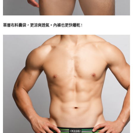
單層布料囊袋，更涼爽透氣。內褲也更快曬乾 !