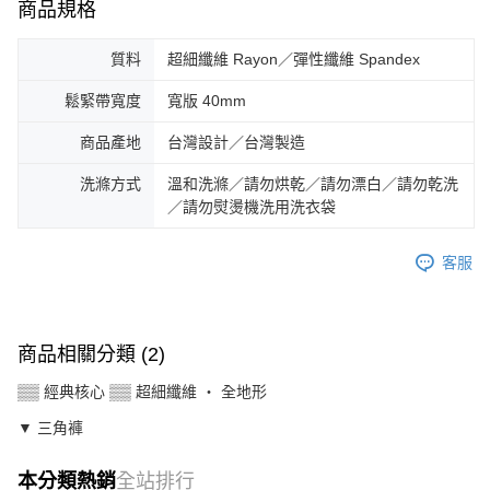
商品規格
質料
超細纖維 Rayon／彈性纖維 Spandex
鬆緊帶寬度
寬版 40mm
商品產地
台灣設計／台灣製造
洗滌方式
溫和洗滌／請勿烘乾／請勿漂白／請勿乾洗
／請勿熨燙機洗用洗衣袋
客服
商品相關分類 (2)
▒▒ 經典核心 ▒▒ 超細纖維 ‧ 全地形
▼ 三角褲
本分類熱銷
全站排行