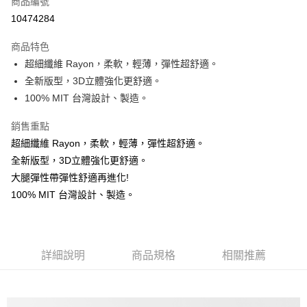
商品編號
超商取貨付款
10474284
Apple Pay
商品特色
ATM付款
超細纖維 Rayon，柔軟，輕薄，彈性超舒適。
全新版型，3D立體強化更舒適。
運送方式
100% MIT 台灣設計、製造。
全家 取貨付款 ▶️▶️較快到貨◀️◀️
銷售重點
每筆NT$60，滿NT$1,500(含以上)免運費
超細纖維 Rayon，柔軟，輕薄，彈性超舒適。
取貨核對 ▶ ▶證件姓名
全新版型，3D立體強化更舒適。
大腿彈性帶彈性舒適再進化!
每筆NT$60，滿NT$1,500(含以上)免運費
100% MIT 台灣設計、製造。
【 7-11 比較慢 】 會慢最多"3~4天"。建議選全家。
每筆NT$60，滿NT$1,500(含以上)免運費
【 7-11 比較慢 】 會慢最多"3~4天" 建議選全家。
詳細說明
商品規格
相關推薦
每筆NT$60，滿NT$1,500(含以上)免運費
假日不送貨 ( 六都市中心以外區域，請選超商，比宅配快很多 )