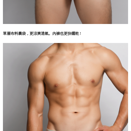
單層布料囊袋，更涼爽透氣。內褲也更快曬乾 !