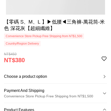
【零碼 S、M、L 】▶低腰◀三角褲-萬花筒-米
色 深花灰【超細纖維】
Convenience Store Pickup Free Shipping from NT$1,500
Country/Region Delivery
NT$450
NT$380
Choose a product option
Payment And Shipping
Convenience Store Pickup Free Shipping from NT$1,500
Payment Method
Product Features