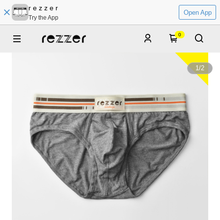
r e z z e r
Open App
Try the App
0
1
/
2