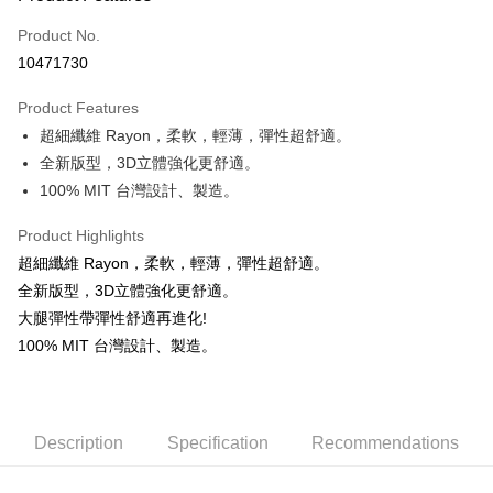
Credit Card (Full Payment)
Product No.
Convenience Store Pickup and Pay
10471730
Apple Pay
Product Features
ATM Transfer
超細纖維 Rayon，柔軟，輕薄，彈性超舒適。
全新版型，3D立體強化更舒適。
Shipping Method
100% MIT 台灣設計、製造。
全家 取貨付款 ▶️▶️較快到貨◀️◀️
Product Highlights
NT$60/order | Free shipping on orders of NT$1,500 or more
超細纖維 Rayon，柔軟，輕薄，彈性超舒適。
取貨核對 ▶ ▶證件姓名
全新版型，3D立體強化更舒適。
NT$60/order | Free shipping on orders of NT$1,500 or more
大腿彈性帶彈性舒適再進化!
100% MIT 台灣設計、製造。
【 7-11 比較慢 】 會慢最多"3~4天"。建議選全家。
NT$60/order | Free shipping on orders of NT$1,500 or more
【 7-11 比較慢 】 會慢最多"3~4天" 建議選全家。
Description
Specification
Recommendations
NT$60/order | Free shipping on orders of NT$1,500 or more